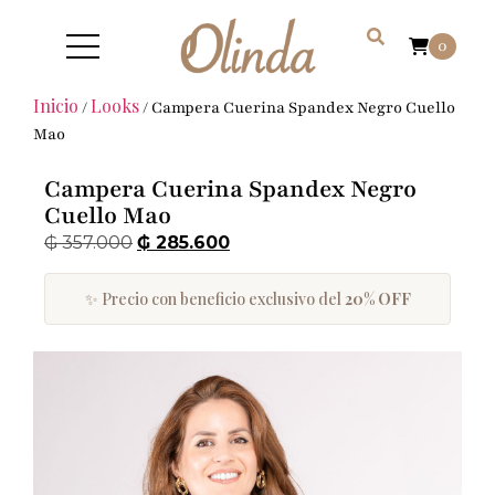
0
Inicio
Looks
/
/ Campera Cuerina Spandex Negro Cuello
Mao
Campera Cuerina Spandex Negro
Cuello Mao
₲
357.000
₲
285.600
✨ Precio con beneficio exclusivo del
20% OFF