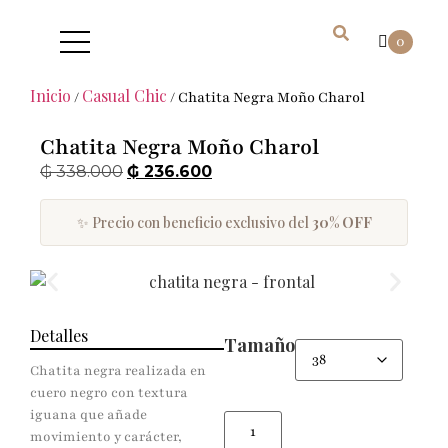
0
Inicio
Casual Chic
/
/ Chatita Negra Moño Charol
Chatita Negra Moño Charol
₲
338.000
₲
236.600
✨ Precio con beneficio exclusivo del
30% OFF
Detalles
Tamaño
Chatita negra realizada en
cuero negro con textura
iguana que añade
movimiento y carácter,