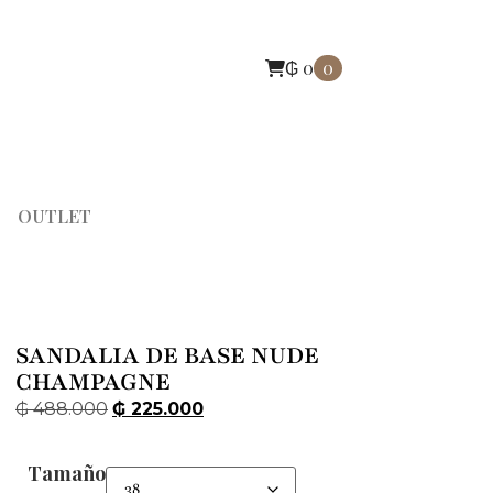
₲
0
0
OUTLET
SANDALIA DE BASE NUDE
CHAMPAGNE
₲
488.000
₲
225.000
Tamaño