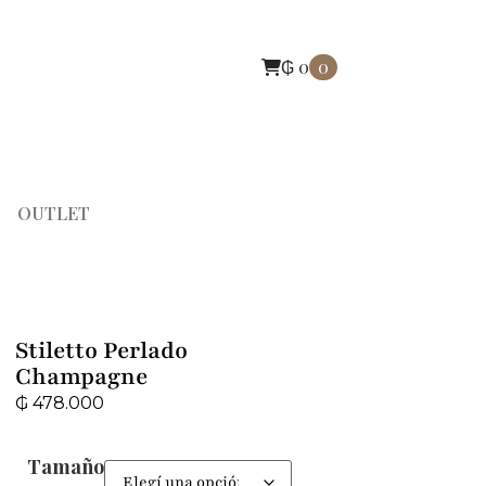
₲
0
0
OUTLET
Stiletto Perlado
Champagne
₲
478.000
Tamaño