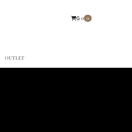
₲
0
0
OUTLET