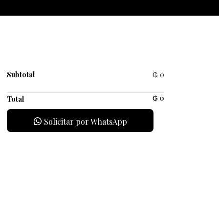
Subtotal
₲
0
₲
0
Total
Solicitar por WhatsApp