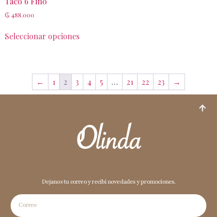
Taco 6 Fino
₲
488.000
Seleccionar opciones
←
1
2
3
4
5
…
21
22
23
→
Dejanos tu correo y recibi novedades y promociones.